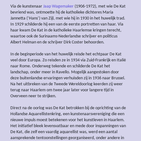
Via de kunstenaar
Jaap Wagemaker
(1906-1972), met wie De Kat
bevriend was, ontmoette hij de katholieke dichteres Maria
Jannetta (‘Hans’) van Zijl, met wie hij in 1930 in het huwelijk trad.
In 1929 schilderde hij een van de eerste portretten van haar. Via
haar kwam De Kat in de katholieke Haarlemse kringen terecht,
waartoe ook de Surinaams-Nederlandse schrijver en politicus
Albert Helman en de schrijver Dirk Coster behoorden.
In de beginperiode van het huwelijk reisde het echtpaar De Kat
veel door Europa. Zo reisden ze in 1934 via Zuid-Frankrijk en Italië
naar Rome. Onderweg tekende en schilderde De Kat het
landschap, onder meer in Ravello. Mogelijk aangestoken door
deze buitenlandse ervaringen verhuisden zij in 1936 naar Brussel.
Na het uitbreken van de Tweede Wereldoorlog keerden zij weer
terug naar Haarlem om twee jaar later voor langere tijd in
Overveen neer te strijken.
Direct na de oorlog was De Kat betrokken bij de oprichting van de
Hollandse Aquarellistenkring, een kunstenaarsvereniging die een
nieuwe impuls moest betekenen voor het kunstleven in Haarlem.
Het initiatief bleek levensvatbaar en mede door inspanningen van
De Kat, die zelf een vaardig aquarellist was, werd een aantal
aansprekende tentoonstellingen georganiseerd, onder andere in