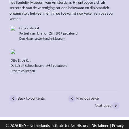
het Stedelijk Museum van Amsterdam. Hij ontpopte zich als
secretaris van de vereniging tot een bekwaam en diplomatiek
organisator, hetgeen hem in de toekomst nog vaker van pas zou
komen.
Otto B. de Kat
Portret van Hans van Zijl, 1929 gedateerd
Den Haag, Letterkundig Museum
Otto B. de Kat
De Lek bij Schoonhoven, 1962 gedateerd
Private collection
Back to contents
Previous page
Next page
© 2026 RKD – Netherlands Institute for Art History |
Disclaimer
|
Privacy