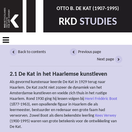
OTTO B. DE KAT (1907-1995)
RKD
STUDIES
Back to contents
Previous page
Next page
2.1 De Kat in het Haarlemse kunstleven
Als gevormd kunstenaar keerde De Kat in 1929 terug naar
Haarlem. De Kat zocht niet zozeer de dynamiek van het
Amsterdamse kunstleven en voelde zich thuis in het rustige
Haarlem. Rond 1930 ging hij lessen volgen bij
Henri Frédéric Boot
(1877-1963), een opvallende figuur in Haarlem die als
leermeester, bestuurder en redenaar een grote faam had
verworven. Zowel Boot als diens bekendste leerling
Kees Verwey
(1900-1995) waren van grote betekenis voor de ontwikkeling van
De Kat.